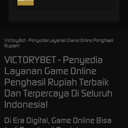
Victory8et - Penyedia Layanan Game Online Penghasil
Rupiah!
VICTORY8ET - Penyedia
Layanan Game Online
Penghasil Rupiah Terbaik
Dan Terpercaya Di Seluruh
Indonesia!
Di Era Digital, Game Online Bisa