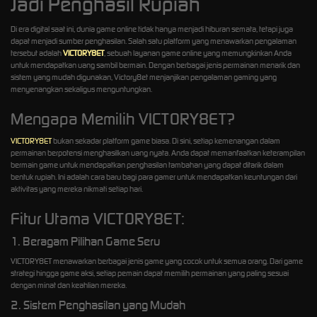
Jadi Penghasil Rupiah
Di era digital saat ini, dunia game online tidak hanya menjadi hiburan semata, tetapi juga
dapat menjadi sumber penghasilan. Salah satu platform yang menawarkan pengalaman
tersebut adalah
VICTORY8ET
, sebuah layanan game online yang memungkinkan Anda
untuk mendapatkan uang sambil bermain. Dengan berbagai jenis permainan menarik dan
sistem yang mudah digunakan, Victory8et menjanjikan pengalaman gaming yang
menyenangkan sekaligus menguntungkan.
Mengapa Memilih VICTORY8ET?
VICTORY8ET
bukan sekadar platform game biasa. Di sini, setiap kemenangan dalam
permainan berpotensi menghasilkan uang nyata. Anda dapat memanfaatkan keterampilan
bermain game untuk mendapatkan penghasilan tambahan yang dapat ditarik dalam
bentuk rupiah. Ini adalah cara baru bagi para gamer untuk mendapatkan keuntungan dari
aktivitas yang mereka nikmati setiap hari.
Fitur Utama VICTORY8ET:
1. Beragam Pilihan Game Seru
VICTORY8ET menawarkan berbagai jenis game yang cocok untuk semua orang. Dari game
strategi hingga game aksi, setiap pemain dapat memilih permainan yang paling sesuai
dengan minat dan keahlian mereka.
2. Sistem Penghasilan yang Mudah