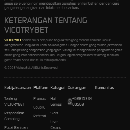
siapa saja yang ingin mendapatkan penghasilan tambahan dengan cara
yang menyenangkan dan tidak membosankan.
KETERANGAN TENTANG
VICOTRY8ET
VICTORY8ET
adalah solusi sempurna bagi mereka yang mencari cara baru untuk
menghasilkan uang melalui hobi bermain game. Dengan sistem yang mudah, permainan
seru, dan peluang penghasilan yang nyata, Victory8et menghadirkan pengalaman game
online yang lebih dari sekadar hiburan. Bergabunglah dengan kami sekarang, mainkan
game favorit Anda, dan mulai raih rupiah Anda!
© 2025 Victory8et. All Rights Reserved.
Kebijaksanaan
Platform
Kategori
Dukungan
Komunitas
Tentang
Promosi
Hot
+62815334
VICTORY8ET
Games
00569
Loyalty
Responsible
Slots
Referral
Gambling
Live
Pusat Bantuan
Casino