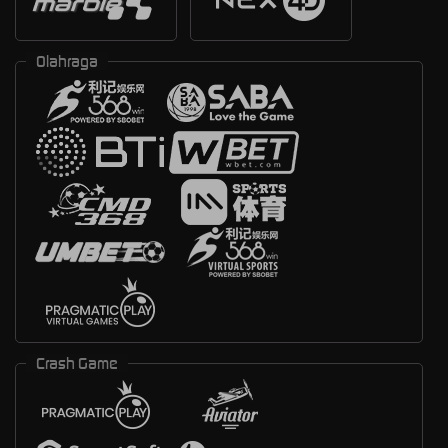
Olahraga
Crash Game