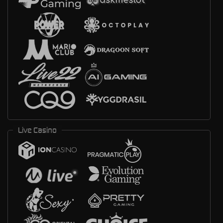
Live Casino