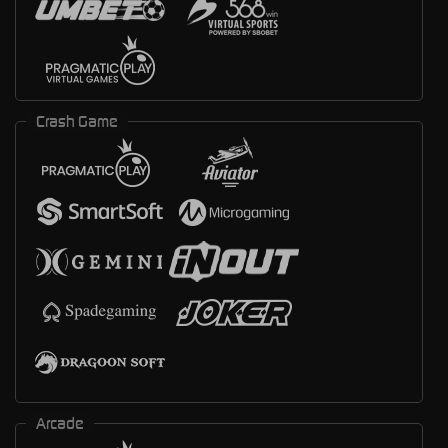
Crash Game
Arcade