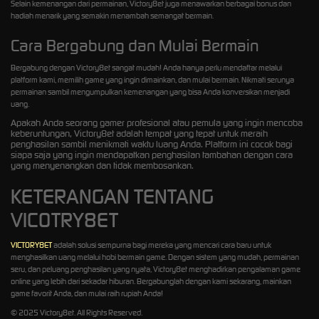
Selain kemenangan dari permainan, Victory8et juga menawarkan berbagai bonus dan
hadiah menarik yang semakin menambah semangat bermain.
Cara Bergabung dan Mulai Bermain
Bergabung dengan Victory8et sangat mudah! Anda hanya perlu mendaftar melalui
platform kami, memilih game yang ingin dimainkan, dan mulai bermain. Nikmati serunya
permainan sambil mengumpulkan kemenangan yang bisa Anda konversikan menjadi
uang.
Apakah Anda seorang gamer profesional atau pemula yang ingin mencoba
keberuntungan, Victory8et adalah tempat yang tepat untuk meraih
penghasilan sambil menikmati waktu luang Anda. Platform ini cocok bagi
siapa saja yang ingin mendapatkan penghasilan tambahan dengan cara
yang menyenangkan dan tidak membosankan.
KETERANGAN TENTANG
VICOTRY8ET
VICTORY8ET
adalah solusi sempurna bagi mereka yang mencari cara baru untuk
menghasilkan uang melalui hobi bermain game. Dengan sistem yang mudah, permainan
seru, dan peluang penghasilan yang nyata, Victory8et menghadirkan pengalaman game
online yang lebih dari sekadar hiburan. Bergabunglah dengan kami sekarang, mainkan
game favorit Anda, dan mulai raih rupiah Anda!
© 2025 Victory8et. All Rights Reserved.