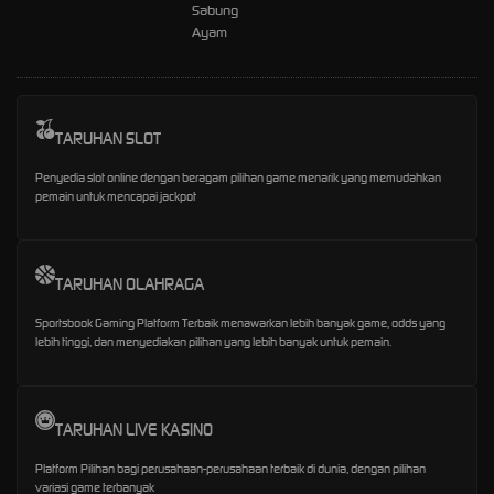
Sabung
Ayam
TARUHAN SLOT
Penyedia slot online dengan beragam pilihan game menarik yang memudahkan
pemain untuk mencapai jackpot
TARUHAN OLAHRAGA
Sportsbook Gaming Platform Terbaik menawarkan lebih banyak game, odds yang
lebih tinggi, dan menyediakan pilihan yang lebih banyak untuk pemain.
TARUHAN LIVE KASINO
Platform Pilihan bagi perusahaan-perusahaan terbaik di dunia, dengan pilihan
variasi game terbanyak