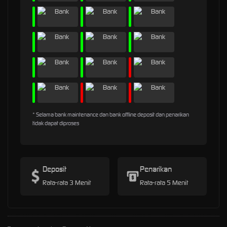
* Selama bank maintenance dan bank offline deposit dan penarikan
tidak dapat diproses
Deposit
Penarikan
Rata-rata 3 Menit
Rata-rata 5 Menit