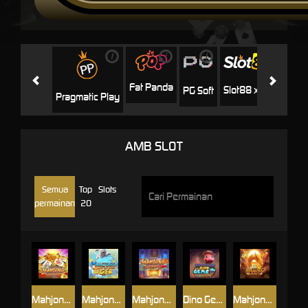
i
i
i
i
i
Facha
Fat Panda
Slot88 x PP
PG Soft
Pragmatic Play
AMB SLOT
Semua
Top
Slots
permainan
20
Mahjong Legend
Mahjong of the White Tiger
Mahjong Legend Xmas
Dino Gems
Mahjong Legacy