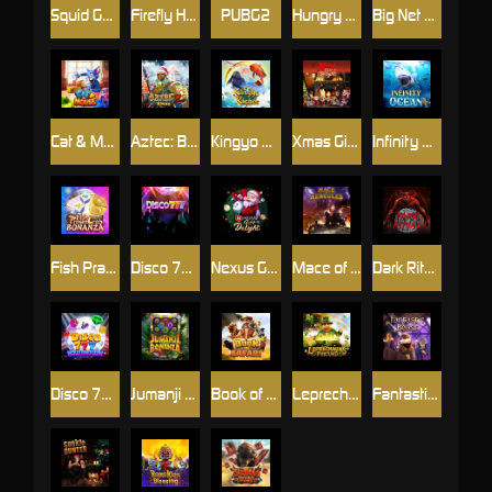
Squid Game 2: Mukunghwa
Firefly Hunter
PUBG2
Hungry Slime
Big Net Bass
Cat & Mouse
Aztec: Bonus Hunt 2 Xmas
Kingyo Riches
Xmas Gift Delight
Infinity Ocean
Fish Prawn Crab Bonanza
Disco 777
Nexus Gift Delight
Mace of Hercules
Dark Ritual
Disco 777 Hold and Win
Jumanji Bonanza
Book of Safari
Leprechaun’s Fortune
Fantastic Beast