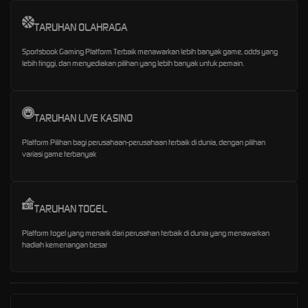
TARUHAN OLAHRAGA
Sportsbook Gaming Platform Terbaik menawarkan lebih banyak game, odds yang
lebih tinggi, dan menyediakan pilihan yang lebih banyak untuk pemain.
TARUHAN LIVE KASINO
Platform Pilihan bagi perusahaan-perusahaan terbaik di dunia, dengan pilihan
variasi game terbanyak
TARUHAN TOGEL
Platform togel yang menarik dari perusahan terbaik di dunia yang menawarkan
hadiah kemenangan besar