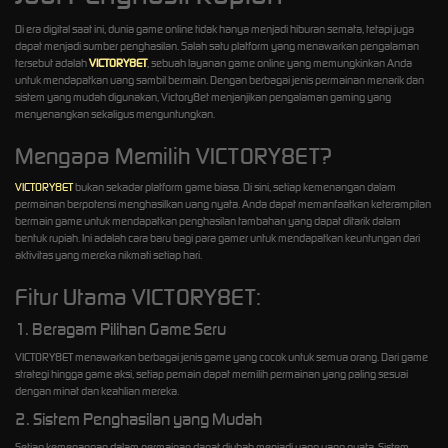
Di era digital saat ini, dunia game online tidak hanya menjadi hiburan semata, tetapi juga
dapat menjadi sumber penghasilan. Salah satu platform yang menawarkan pengalaman
tersebut adalah
VICTORY8ET
, sebuah layanan game online yang memungkinkan Anda
untuk mendapatkan uang sambil bermain. Dengan berbagai jenis permainan menarik dan
sistem yang mudah digunakan, Victory8et menjanjikan pengalaman gaming yang
menyenangkan sekaligus menguntungkan.
Mengapa Memilih VICTORY8ET?
VICTORY8ET
bukan sekadar platform game biasa. Di sini, setiap kemenangan dalam
permainan berpotensi menghasilkan uang nyata. Anda dapat memanfaatkan keterampilan
bermain game untuk mendapatkan penghasilan tambahan yang dapat ditarik dalam
bentuk rupiah. Ini adalah cara baru bagi para gamer untuk mendapatkan keuntungan dari
aktivitas yang mereka nikmati setiap hari.
Fitur Utama VICTORY8ET:
1. Beragam Pilihan Game Seru
VICTORY8ET menawarkan berbagai jenis game yang cocok untuk semua orang. Dari game
strategi hingga game aksi, setiap pemain dapat memilih permainan yang paling sesuai
dengan minat dan keahlian mereka.
2. Sistem Penghasilan yang Mudah
Setiap kemenangan dalam permainan dapat diubah menjadi uang yang nyata. Sistem