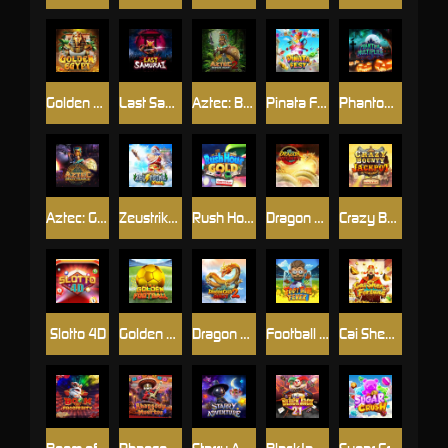
Golden Egypt
Last Samurai
Aztec: Bonus Hunt 2
Pinata Fest
Phantom Multiplier
Aztec: Gold Temple
Zeustrike Xmas
Rush Hour Gold
Dragon Chi’s Quest
Crazy Bounty: Jackpot
Slotto 4D
Golden Football
Dragon Chi's Quest 2
Football Fever
Cai Shen Fortune