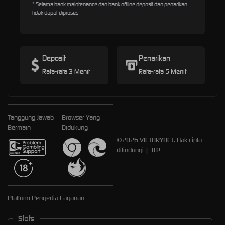
* Selama bank maintenance dan bank offline deposit dan penarikan
tidak dapat diproses
Deposit
Penarikan
Rata-rata 3 Menit
Rata-rata 5 Menit
Tanggung Jawab
Browser Yang
Bermain
Didukung
©2026 VICTORY8ET. Hak cipta
dilindungi | 18+
Platform Penyedia Layanan
Slots