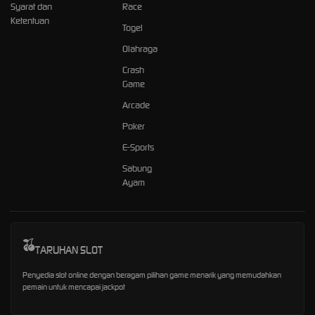
Syarat dan
Race
Ketentuan
Togel
Olahraga
Crash
Game
Arcade
Poker
E-Sports
Sabung
Ayam
TARUHAN SLOT
Penyedia slot online dengan beragam pilihan game menarik yang memudahkan
pemain untuk mencapai jackpot