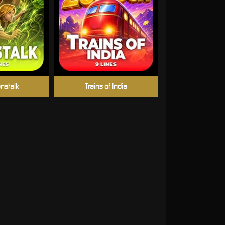
nstalk
Trains of India