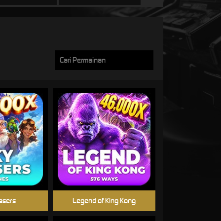
IDR
1,131,600.00
Gates of Olympus Super Scatter
ki****8
IDR
974,000.00
Mahjong Wins 2
ki****8
IDR
876,500.00
Mahjong Wins 2
ki****8
IDR
854,200.00
Mahjong Wins 2
tahu****4
IDR
787,350.00
Gates of Olympus Super Scatter
ansyar****0
IDR
754,770.00
Gates of Olympus Super Scatter
asers
Legend of King Kong
ki****8
IDR
709,000.00