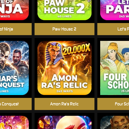
of Ninja
Paw House 2
Let's 
s Conquest
Amon Ra's Relic
Four Sc