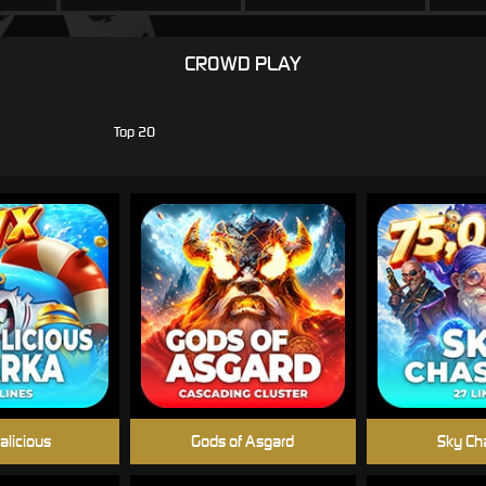
CROWD PLAY
Top 20
alicious
Gods of Asgard
Sky Ch