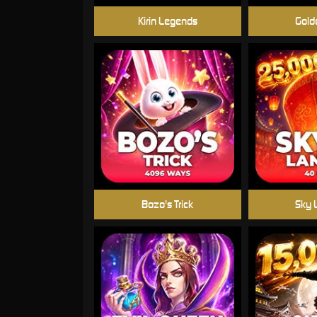
Kirin Legends
Gold
Bozo's Trick
Sky 