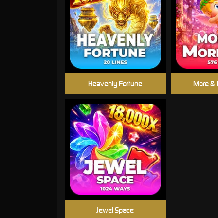
Heavenly Fortune
More & 
Jewel Space