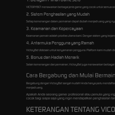
VICTORY8ET menawarkan berbagai jenis game yang cocok untuk semua orang
2. Sistem Penghasilan yang Mudah
Setiap kemenangan dalam permainan dapat diubah menjadi uang yang nyata
3. Keamanan dan Kepercayaan
Keamanan pemain adalah prioritas utama kami. Dengan sistem yang terjamin
4. Antarmuka Pengguna yang Ramah
Victory8et didesain untuk kenyamanan pengguna. Platform kami mudah d
5. Bonus dan Hadiah Menarik
Selain kemenangan dari permainan, Victory8et juga menawarkan berbaga
Cara Bergabung dan Mulai Bermai
Bergabung dengan Victory8et sangat mudah! Anda hanya perlu mendaftar 
menjadi uang.
Apakah Anda seorang gamer profesional atau pemula yang ingi
cocok bagi siapa saja yang ingin mendapatkan penghasilan
KETERANGAN TENTANG VIC