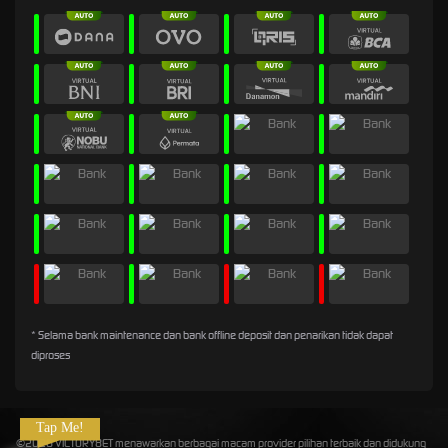
* Selama bank maintenance dan bank offline deposit dan penarikan tidak dapat
diproses
Tap Me!
©2026 VICTORY8ET menawarkan berbagai macam provider pilihan terbaik dan didukung