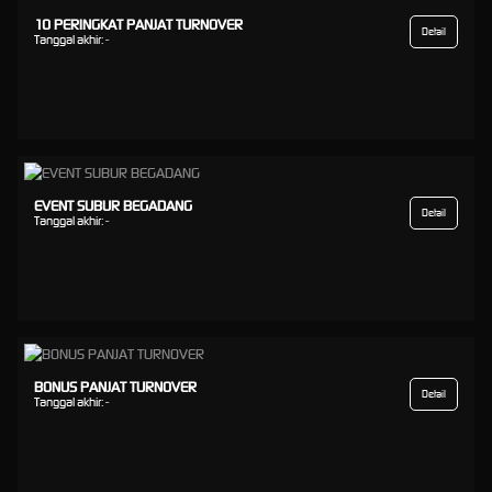
10 PERINGKAT PANJAT TURNOVER
Detail
Tanggal akhir:
-
EVENT SUBUR BEGADANG
Detail
Tanggal akhir:
-
BONUS PANJAT TURNOVER
Detail
Tanggal akhir:
-