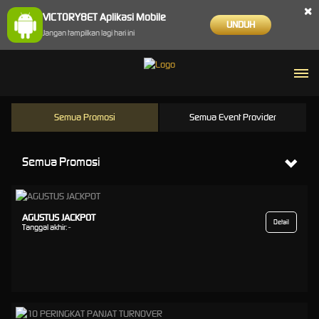
×
VICTORY8ET Aplikasi Mobile
UNDUH
Jangan tampilkan lagi hari ini
Semua Promosi
Semua Event Provider
Semua Promosi
AGUSTUS JACKPOT
Detail
Tanggal akhir:
-