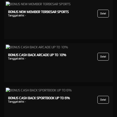
BONUS NEW MEMBER TERBESAR SPORTS
Detail
Tanggal akhir:
-
BONUS CASH BACK ARCADE UP TO 10%
Detail
Tanggal akhir:
-
BONUS CASH BACK SPORTBOOK UP TO 6%
Detail
Tanggal akhir:
-