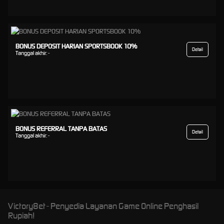
BONUS DEPOSIT HARIAN SPORTSBOOK 10%
Detail
Tanggal akhir:
-
BONUS REFERRAL TANPA BATAS
Detail
Tanggal akhir:
-
Victory8et - Penyedia Layanan Game Online Penghasil
Rupiah!