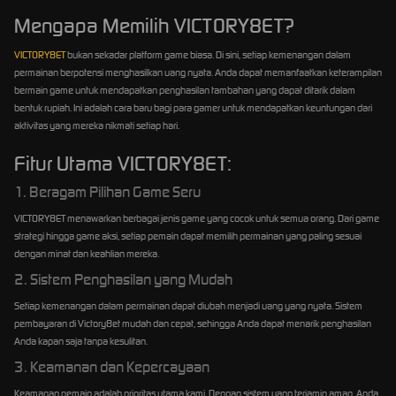
Mengapa Memilih VICTORY8ET?
VICTORY8ET
bukan sekadar platform game biasa. Di sini, setiap kemenangan dalam
permainan berpotensi menghasilkan uang nyata. Anda dapat memanfaatkan keterampilan
bermain game untuk mendapatkan penghasilan tambahan yang dapat ditarik dalam
bentuk rupiah. Ini adalah cara baru bagi para gamer untuk mendapatkan keuntungan dari
aktivitas yang mereka nikmati setiap hari.
Fitur Utama VICTORY8ET:
1. Beragam Pilihan Game Seru
VICTORY8ET menawarkan berbagai jenis game yang cocok untuk semua orang. Dari game
strategi hingga game aksi, setiap pemain dapat memilih permainan yang paling sesuai
dengan minat dan keahlian mereka.
2. Sistem Penghasilan yang Mudah
Setiap kemenangan dalam permainan dapat diubah menjadi uang yang nyata. Sistem
pembayaran di Victory8et mudah dan cepat, sehingga Anda dapat menarik penghasilan
Anda kapan saja tanpa kesulitan.
3. Keamanan dan Kepercayaan
Keamanan pemain adalah prioritas utama kami. Dengan sistem yang terjamin aman, Anda